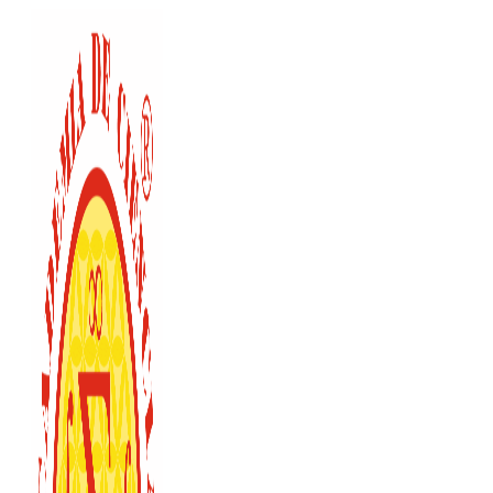
Ir
al
contenido